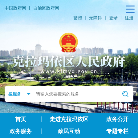
|
中国政府网
自治区政府网
|
|
|
繁體
无障碍
登录
注册
首页
走进克拉玛依区
政务公开
政务服务
政民互动
专题专栏