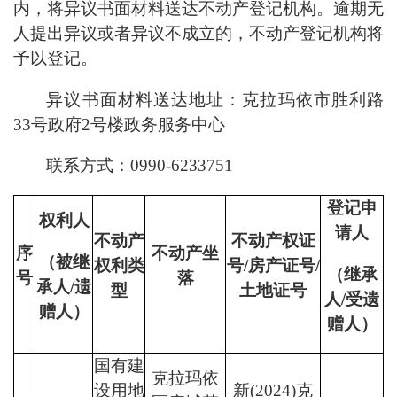
内，将异议书面材料送达不动产登记机构。逾期无
人提出异议或者异议不成立的，不动产登记机构将
予以登记。
异议书面材料送达地址：
克
拉玛依市胜利路
33号政府2号楼政务服务
中心
联系方式：
0990-
6
233751
登记申
权利人
请人
不动产
不动产权证
序
不动产坐
（被继
权利类
号
/房产证号/
（继承
号
落
承人
/遗
型
土地证号
人
/受遗
赠人）
赠人）
国有建
克拉玛依
设用地
新
(2024)克