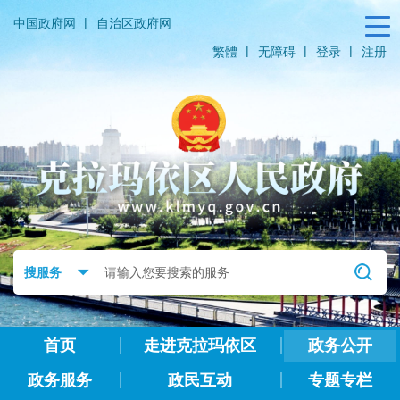
|
中国政府网
自治区政府网
|
|
|
繁體
无障碍
登录
注册
首页
走进克拉玛依区
政务公开
政务服务
政民互动
专题专栏