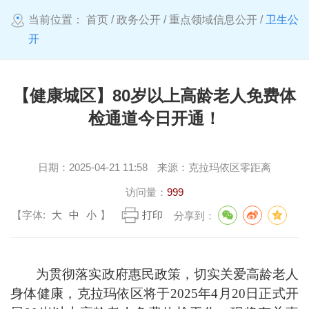
当前位置：
首页
/
政务公开
/
重点领域信息公开
/
卫生公
开
【健康城区】80岁以上高龄老人免费体
检通道今日开通！
日期：
2025-04-21 11:58
来源：
克拉玛依区零距离
访问量：
999
【字体:
大
中
小
】
打印
分享到：
为贯彻落实政府惠民政策，切实关爱高龄老人
身体健康，克拉玛依区将于
2025
年
4
月
20
日正式开