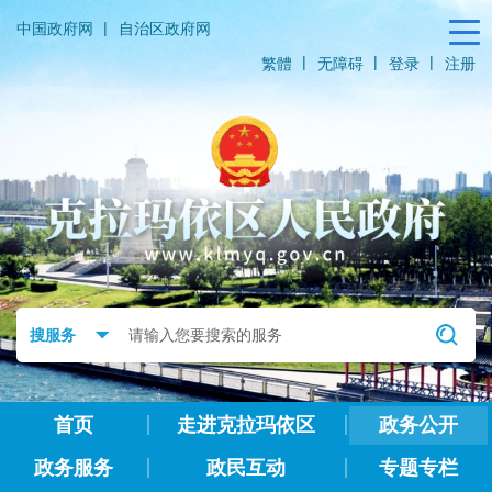
|
中国政府网
自治区政府网
|
|
|
繁體
无障碍
登录
注册
首页
走进克拉玛依区
政务公开
政务服务
政民互动
专题专栏