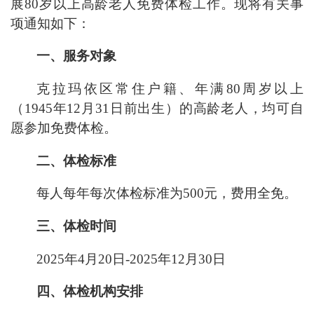
展
80
岁以上高龄老人免费体检工作。现将有关事
项通知如下：
一、服务对象
克拉玛依区常住户籍、年满
80
周岁以上
（
1945
年
12
月
31
日前出生）的高龄老人，均可自
愿参加免费体检。
二、体检标准
每人
每年
每次体检标准为
500
元，费用全免。
三、体检时间
2025
年
4
月
20
日-
2025
年
12
月
30
日
四、体检机构安排