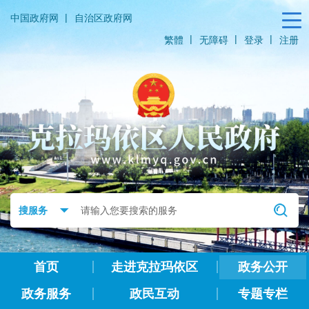
|
中国政府网
自治区政府网
|
|
|
繁體
无障碍
登录
注册
首页
走进克拉玛依区
政务公开
政务服务
政民互动
专题专栏