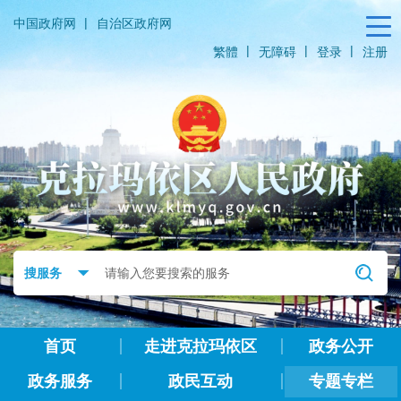
|
中国政府网
自治区政府网
|
|
|
繁體
无障碍
登录
注册
首页
走进克拉玛依区
政务公开
政务服务
政民互动
专题专栏