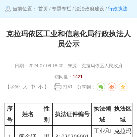
当前位置：
首页
/
专题专栏
/
法治政府建设
/
行政执法
克拉玛依区工业和信息化局行政执法人
员公示
日期：
2024-07-09 18:40
来源：
克拉玛依区人民政府
访问量：
1421
【字体:
大
中
小
】
打印
分享到：
序
性
执法领
执法区
姓名
执法证件编号
号
别
域
域
工业和
克拉玛
1
闫金铎
男
31020206001