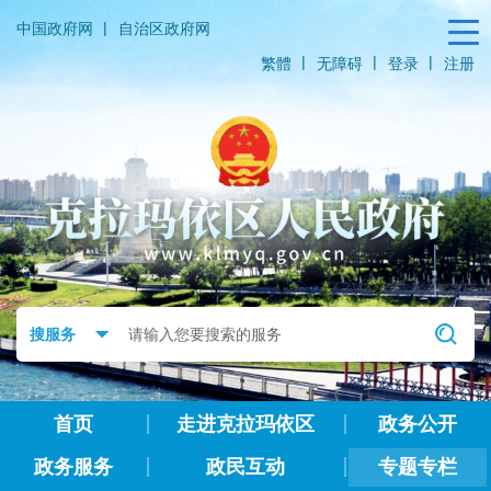
|
中国政府网
自治区政府网
|
|
|
繁體
无障碍
登录
注册
首页
走进克拉玛依区
政务公开
政务服务
政民互动
专题专栏