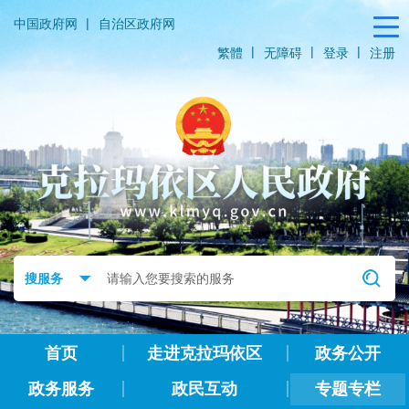
|
中国政府网
自治区政府网
|
|
|
繁體
无障碍
登录
注册
首页
走进克拉玛依区
政务公开
政务服务
政民互动
专题专栏