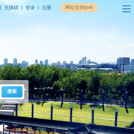
|
|
|
网站支持Ipv6
无障碍
登录
注册
政民互动
专题专栏