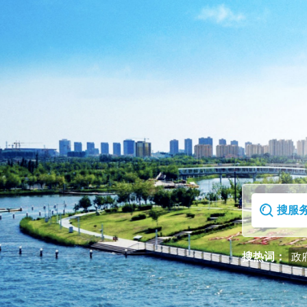
首页
走进克拉玛依区
搜热词：
政