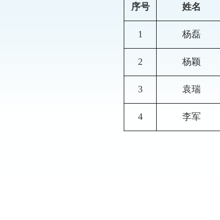
序号
姓名
1
杨磊
2
杨颖
3
袁瑞
4
李军