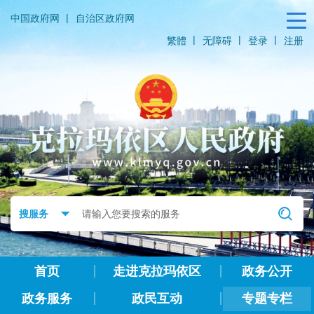
|
中国政府网
自治区政府网
|
|
|
繁體
无障碍
登录
注册
首页
走进克拉玛依区
政务公开
政务服务
政民互动
专题专栏