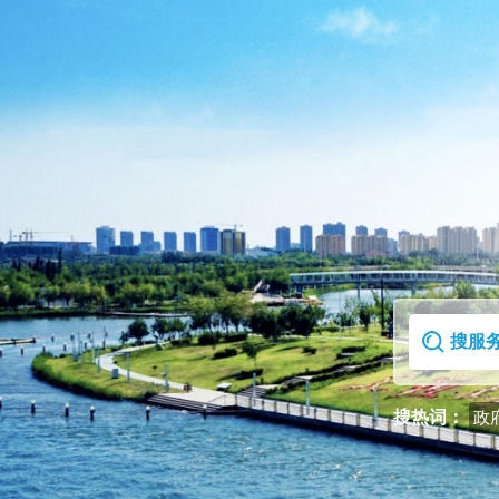
首页
走进克拉玛依区
搜热词：
政