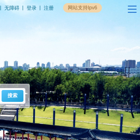
|
|
|
网站支持Ipv6
无障碍
登录
注册
政民互动
专题专栏