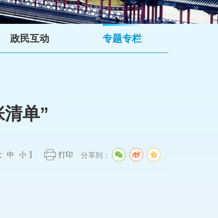
政民互动
专题专栏
清单”
大
中
小
】
打印
分享到：