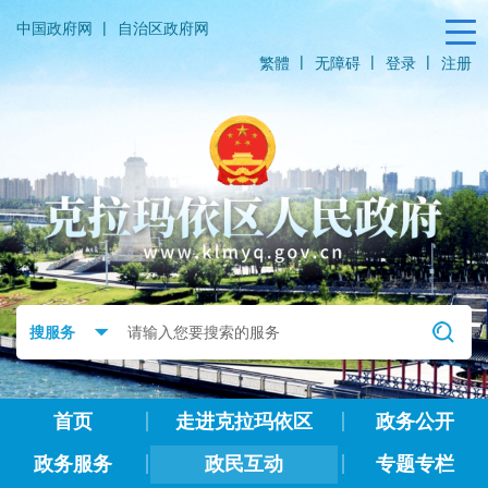
|
中国政府网
自治区政府网
|
|
|
繁體
无障碍
登录
注册
首页
走进克拉玛依区
政务公开
政务服务
政民互动
专题专栏