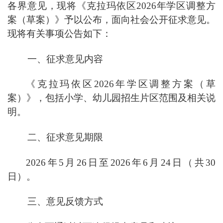
各界意见，现将《克拉玛依区
2026
年学区
调整方
案
（草案）》予以公布，面向社会公开征求意见。
现将有关事项公告如下：
一、
征求意见内容
《克拉玛依区
2026
年学区
调整方案
（草
案）》，包括小学、
幼儿园
招生片区范围及相关说
明。
二、
征求意见期限
2026
年
5
月
26
日至
2026
年
6
月
24
日（共
30
日）。
三、
意见反馈方式