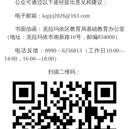
公众可通过以下途径提出意见和建议：
电子邮箱：
kqjyj20
2
6@163.com
书面信函：克拉玛依区教育局基础教育办公室
（地址：克拉玛依市
南新路
16
号，邮编
834000
）
电话反
馈：
099
0
－
625681
3
（
工作
日
10:0
0
—
14:0
0
，
16:0
0
—
18:00
）
扫描二维码：