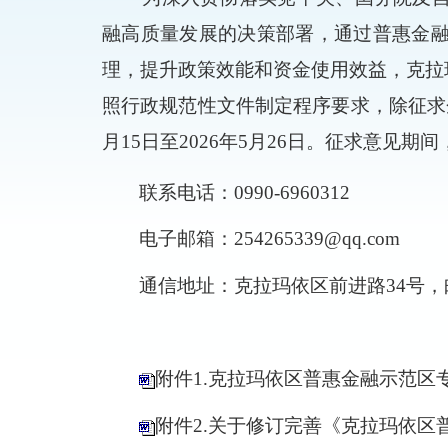
融高质量发展的决策部署，通过普惠金
理，提升政策效能和资金使用效益，
克拉
照行政规范性文件制定程序要求，除征求
月
15
日至
202
6
年
5
月
26
日
。征求意见期间
联系电话：
0990-6960312
电子邮箱：
254265339@qq.com
通信地址：
克拉玛依区前进路
34
号
，
附件1.克拉玛依区普惠金融示范区
附件2.关于修订完善《克拉玛依