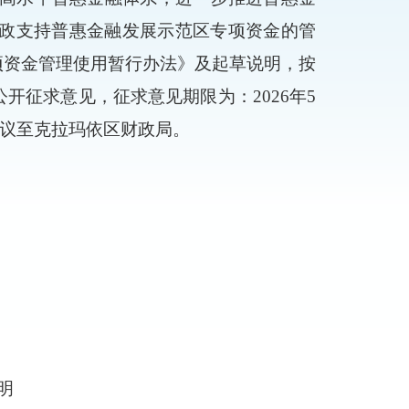
政支持普惠金融发展示范区专项资金的管
项资金管理使用暂行办法
》
及起草说明
，按
公开征求意见，
征求意见期限为：
202
6
年
5
议
至克拉玛依
区财政局
。
明