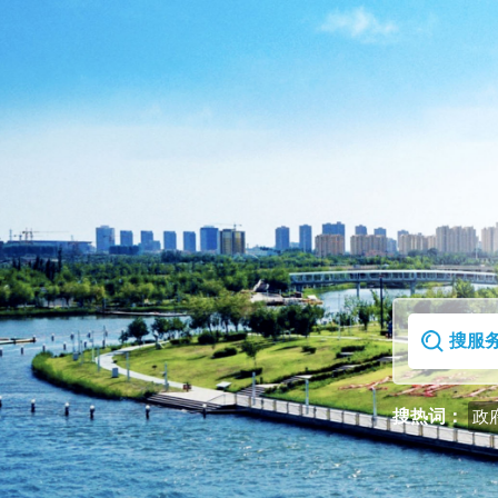
首页
走进克拉玛依区
搜热词：
政