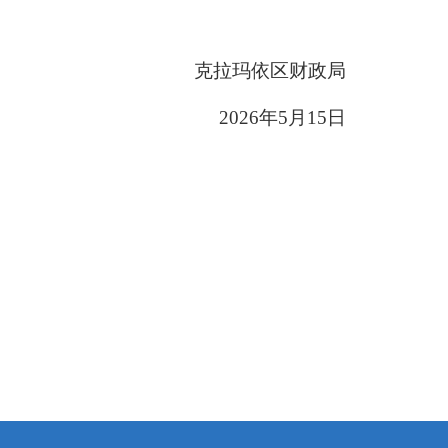
克拉玛依
区财政局
202
6
年
5
月
15
日