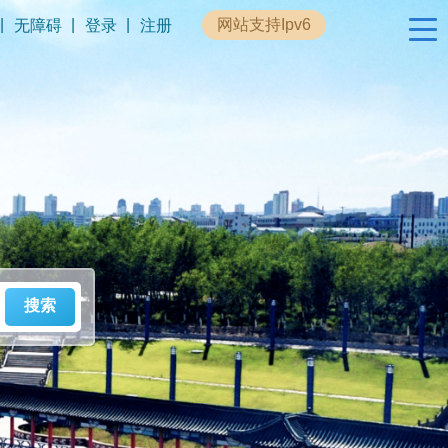
|
|
|
网站支持Ipv6
无障碍
登录
注册
政民互动
专题专栏