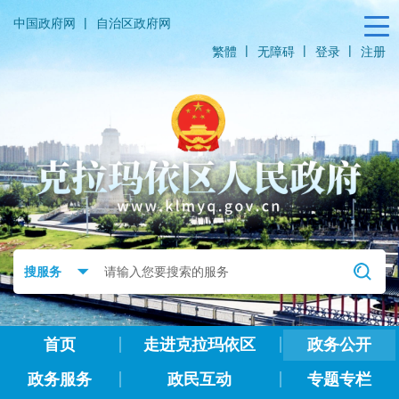
|
中国政府网
自治区政府网
|
|
|
繁體
无障碍
登录
注册
首页
走进克拉玛依区
政务公开
政务服务
政民互动
专题专栏