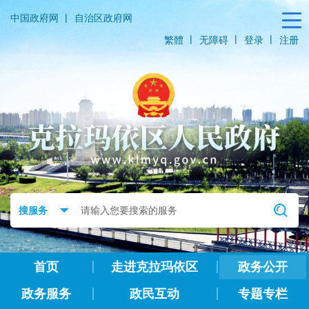
|
中国政府网
自治区政府网
|
|
|
繁體
无障碍
登录
注册
首页
走进克拉玛依区
政务公开
政务服务
政民互动
专题专栏