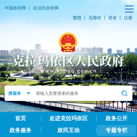
|
中国政府网
自治区政府网
|
|
|
繁體
无障碍
登录
注册
首页
走进克拉玛依区
政务公开
政务服务
政民互动
专题专栏