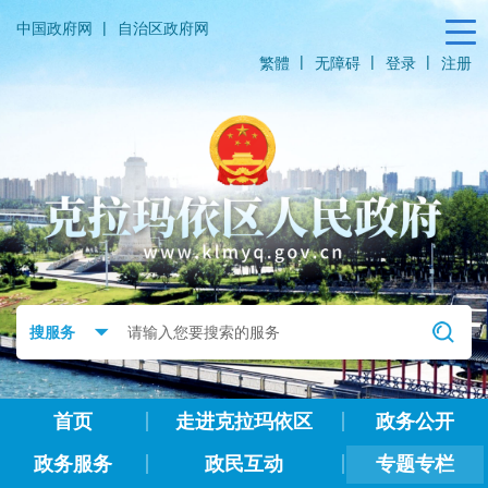
|
中国政府网
自治区政府网
|
|
|
繁體
无障碍
登录
注册
首页
走进克拉玛依区
政务公开
政务服务
政民互动
专题专栏