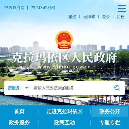
|
中国政府网
自治区政府网
|
|
|
繁體
无障碍
登录
注册
首页
走进克拉玛依区
政务公开
政务服务
政民互动
专题专栏