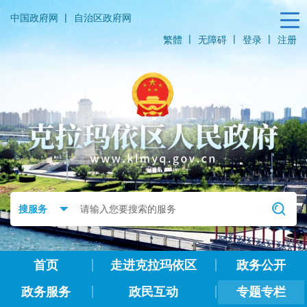
|
中国政府网
自治区政府网
|
|
|
繁體
无障碍
登录
注册
首页
走进克拉玛依区
政务公开
政务服务
政民互动
专题专栏