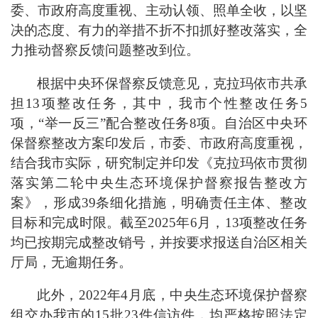
委、市政府高度重视、主动认领、照单全收，以坚
决的态度、有力的举措不折不扣抓好整改落实，全
力推动督察反馈问题整改到位。
根据中央环保督察反馈意见，克拉玛依市共承
担
13
项整改任务，其中，
我市个性整改任务
5
项，
“
举一反三
”
配合整改任务
8
项
。自治区中央环
保督察整改方案印发后，市委、市政府高度重视，
结合我市实际，研究制定并印发《克拉玛依市贯彻
落实第二轮中央生态环境保护督察报告整改方
案》，
形成
39
条细化措施，明确责任主体、整改
目标和完成时限。
截至
2025
年
6
月
，
13
项整改任务
均已按期完成整改
销号
，并按要求报送自治区相关
厅局，无逾期任务。
此外，2022
年
4
月底，中央生态环境保护督察
组交办我市的
15
批
23
件信访件
，
均严格按照法定