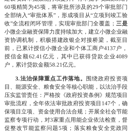
60
项精简为
45
项，将审批所涉及的
29
个审批部门
全部纳入
“
审批体系
”
，形成项目从
“
立项到竣工验
收
”
全流程闭环管理，实现审批部门全覆盖；
三是
小微企业融资保障力度持续加大，建立小微企业融
资协调机制，积极搭建政银企对接桥梁，截至目
前，
已
累计授信小微企业和个体工商户
4137
户，
授信金额
62.41
亿元，其中已获得贷款企业
4089
户，累计贷款金额
58.21
亿元。
3.
法治保障重点工作落地。
围绕政府投资项
目、能源安全、粮食安全等核心职能，以法治手段
压实监管责任：严格按《政府投资条例》规范项目
审批流程，全年依法审批政府投资项目
147
个，确
保项目立项、资金使用合法合规；开展全社会节能
监察专项行动，对
3
家重点用能企业依法检查，督
促整改节能监察问题
5
项；落实粮食安全党政同