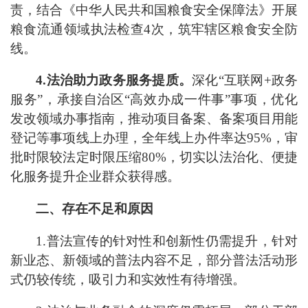
责，结合《
中华人民共和国粮食安全保障法
》开展
粮食流通领域执法检查
4
次，筑牢辖区粮食安全防
线。
4.
法治助力政务服务提质。
深化
“
互联网
+
政务
服务
”
，承接自治区
“
高效办成一件事
”
事项，优化
发改领域办事指南，推动项目备案、备案项目用能
登记等事项线上办理，全年线上办件率达
95%
，审
批时限较法定时限压缩
80%
，切实以法治化、便捷
化服务提升企业群众获得感。
二、存在不足和原因
1.
普法宣传的针对性和创新性仍需提升，针对
新业态、新领域的普法内容不足，部分普法活动形
式仍较传统，吸引力和实效性有待增强。