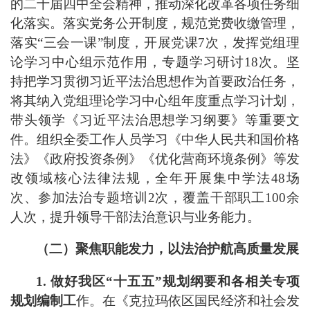
的二十届四中全会
精神，推动深化改革各项任务细
化落实。落实党务公开制度，规范党费收缴管理，
落实
“
三会一课
”
制度，开展党课
7
次，发挥党组理
论学习中心组示范作用，专题学习研讨
18
次
。
坚
持把学习贯彻习近平法治思想作为首要政治任务，
将其纳入党组理论学习中心组年度重点学习计划，
带头领学
《习近平法治思想学习纲要》
等重要文
件。
组织全委工作人员学习《
中华人民共和国价格
法
》《政府投资条例》《优化营商环境条例》等发
改领域核心法律法规，全年开展集中学法
48
场
次、参加法治专题培训
2
次，覆盖干部职工
100
余
人次，提升领导干部法治意识与业务能力。
（二）聚焦职能发力，以法治护航高质量发展
1.
做好我区
“
十五五
”
规划纲要和各相关专项
规划编制工
作。在《克拉玛依区国民经济和社会发