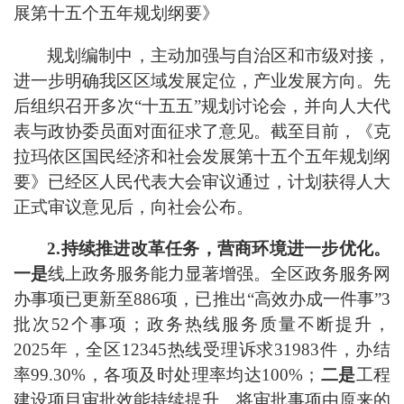
展第十五个五年规划纲要》
规划编制中，主动加强与自治区和
市级
对接
，
进一步明确我区区域发展定位，产业发展方向。先
后组织召开
多
次
“
十五五
”
规划讨论会，
并
向人大代
表与政协委员面对面征求了意见。截至目前，《克
拉玛依区国民经济和社会发展第十五个五年规划纲
要》已
经
区人民代表大会
审议通过，计划
获得人大
正式审议意见后，向社会公布
。
2.
持续推进改革任务，营商环境进一步优化。
一是
线上政务服务能力显著增强。全区政务服务网
办事项已更新至
886
项，已推出
“
高效办成一件事
”
3
批次
52
个事项；政务热线服务质量不断提升，
2025
年
，
全区
12345
热线受理诉求
31983
件，办结
率
99.30
%
，各项及时处理率均达
100%
；
二是
工程
建设项目审批效能持续提升。将审批事项由原来的