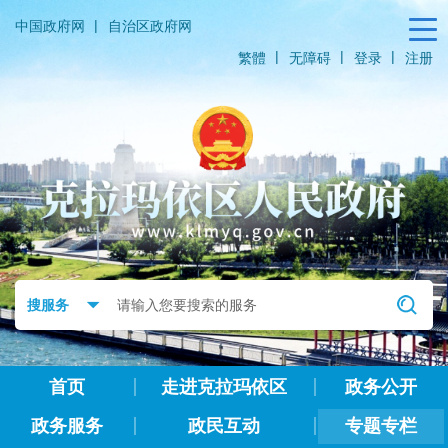
|
中国政府网
自治区政府网
|
|
|
繁體
无障碍
登录
注册
首页
走进克拉玛依区
政务公开
政务服务
政民互动
专题专栏