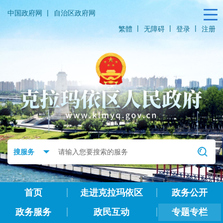
|
中国政府网
自治区政府网
|
|
|
繁體
无障碍
登录
注册
首页
走进克拉玛依区
政务公开
政务服务
政民互动
专题专栏