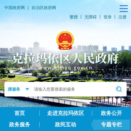
|
中国政府网
自治区政府网
|
|
|
繁體
无障碍
登录
注册
首页
走进克拉玛依区
政务公开
政务服务
政民互动
专题专栏