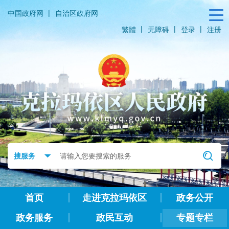
|
中国政府网
自治区政府网
|
|
|
繁體
无障碍
登录
注册
首页
走进克拉玛依区
政务公开
政务服务
政民互动
专题专栏