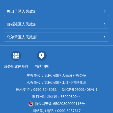
布政务信息
8
条。
独山子区人民政府

（二）
依申请公开情况
白碱滩区人民政府

2025
年未收到政府信息公开
申请，未接到有关政府信息公开
乌尔禾区人民政府

的投诉举报等。
（三）
政府信息管理情况
政务新媒体矩阵
网站地图
健全政府信息公开工作机
主办单位：克拉玛依区人民政府办公室
制，压实责任，严格执行
“
三审三
承办单位：克拉玛依区工业和信息化局
校
”
与
“
分级审核、先审后发
”
程
技术支持：0990-6246061
新ICP备09001408号-1
序，确保信息发布准确、安全、
政府网站识标码：6502030044
高效。坚持
“
谁主管、谁负责
”
，明
新公网安备 65020302000116号
网站举报电话：0990-6257617