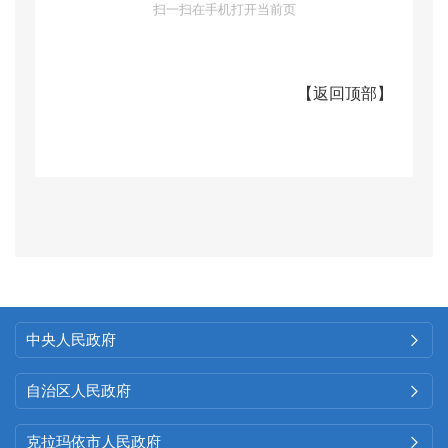
政务公开工作取得显著进展。
扫一扫在手机打开当前页
（一）
主动公开情况
【
返回顶部
】
中心高度重视政务公开工
作，由办公室牵头负责政府信息
公开日常工作，负责推进、协调
中心政府信息公开工作，按照
“先
审查、后公开”原则，认真执行信
息公开保密审查流程，对主动公
开的信息进行严格审核把关，从
中央人民政府

源头做好公开信息的审核把关工
作，确保依法、准确、及时、安
自治区人民政府

全地公开政府信息。全年审核发
克拉玛依市人民政府
