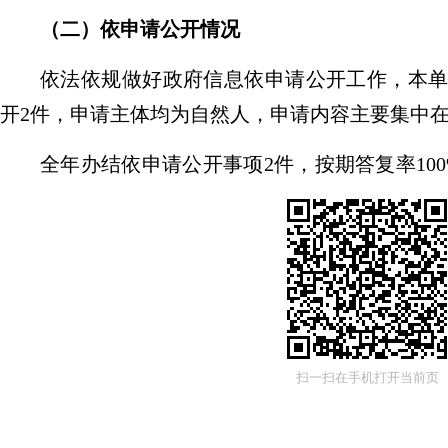
（二）
依申请公开情况
依法依规做好政府信息依申请公开工作，本
开
2
件，申请主体均为自然人，申请内容主要集中
全年办结依申请公开事项
2
件，按期答复率
10
按照要求作出答复，并详细说明理由，确保每一
应。
（三）
政府信息管理情况
区统计局立足统计工作职能，以规范化、精
全防线，保障统计信息真实、准确、安全、可用
。
扫一扫在手机打开当前页
谁审核、谁负责”原则，明确各科室信息管理责任
全流程；
二是
严格恪守
“上网不涉密，涉密不上网