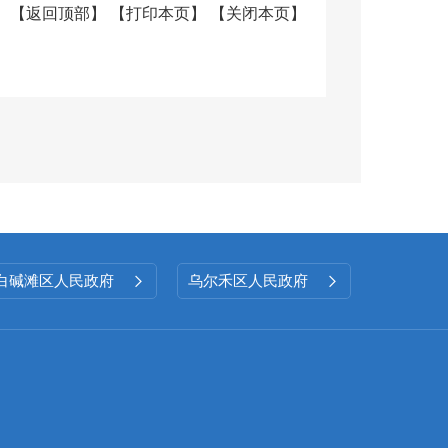
【
返回顶部
】
【
打印本页
】
【
关闭本页
】
工作部署与要求，安排专人负责日
容，确保法定公开事项及时上线，
足社会各界信息需求。
白碱滩区人民政府
乌尔禾区人民政府


统计数据报送、服务提质等重点工
等相关工作。