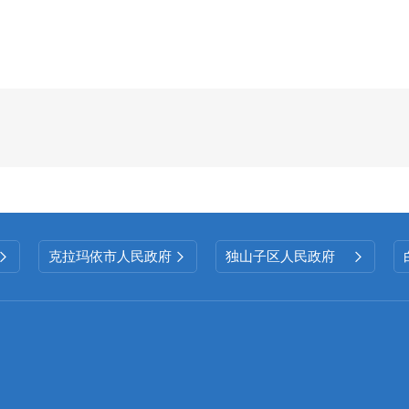
信息、涉密信息进行精准界定。
（四）政府信息公开平台建设情况
严格遵照上级关于政府信息公开平台建设的
常运维，定期梳理统计数据、政策文件等核心内
切实提升统计信息公开的透明度与实效性，更好满
（五）
监督保障情况
克拉玛依市人民政府
独山子区人民政府



结合统计工作实际，将政府信息公开工作与
作同部署、同实施。做好主动公开、依申请公开办
二、主动公开政府信息情况
第二十条第（一）项