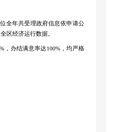
单位全年
共受理
政府信息依申请公
在全区经济运行数据
。
0%
，办结满意率达
100%
，均严格
件申请都得到规范处置、妥善回
细化管理为核心，切实筑牢信息安
一是
严格落实
“谁生成、谁负责，
，将信息采集、审核融入统计业务
”规定，对拟公开信息、内部工作