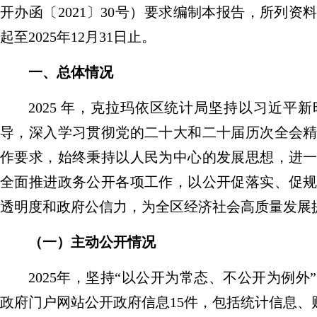
开办函〔
2021
〕
30
号）要求编制本报告，所列资
起至
202
5
年
12
月
31
日止。
一、总体情况
2025
年，克拉玛依区统计局坚持以习近平新
导，深入学习贯彻党的二十大和二十届历次全会
作要求，始终秉持以人民为中心的发展思想，进
全面推进政务公开各项工作，以公开促落实、促
透明度和政府公信力，为全区经济社会高质量发展
（一）主动公开情况
20
25
年
，坚持
“以公开为常态、不公开为例外
政府门户网站公开政府信息
1
5
件，包括统计信息、