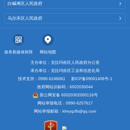
白碱滩区人民政府

的公文信息从严审核把关，
从源
头做好公开信息的审核把关工
乌尔禾区人民政府

作，确保
内容务实具体、重点明
晰
。在公开内容方面，
重点公开
小拐乡人民政府工作机构、预
政务新媒体矩阵
网站地图
算、决算、
巡察
整改通报等单位
主办单位：克拉玛依区人民政府办公室
的相关信息，
202
5
年主动公开小
承办单位：克拉玛依区工业和信息化局
拐乡人民政府信息
10
条。
技术支持：0990-6246061
新ICP备09001408号-1
政府网站识标码：6502030044
（二）
依申请公开情况
新公网安备 65020302000116号
网站举报电话：0990-6257617
2025
年，克拉玛依区小拐乡
网站举报邮箱：klmyqzfb@qq.com
人民政府共收到政府信息公开申
请
1
件，引起行政复议
0
件。