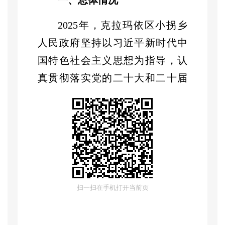
一、总体情况
2025
年，克拉玛依
区
小拐乡
人民政府
坚持以习近平新时代中
国特色社会主义思想为指导，认
真贯彻落实党的二十大和二十届
历次全会精神，贯彻落实习近平
总书记出席自治区成立
70
周年庆
祝活动期间的重要讲话重要指示
批示
精神，完整准确全面贯彻新
时代党的治疆方略，全面落实自
治区党委十届历次全会、市委十
扫一扫在手机打开当前页
二届十二次、十三次全会和区委
六届历次全会部署要求，
按照相