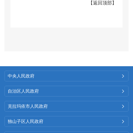
【
返回顶部
】
关工作要求，严格落实《条例》
各项规定，坚持以公开为常态、
不公开为例外，确保政府信息全
面、及时、准确公开，提高了工
作的透明度和公信力，在密切政
府与群众联系、促进依法行政、
建设服务型政府等方面发挥了积
中央人民政府

极作用
。
自治区人民政府

（一）
主动公开情况
克拉玛依市人民政府

小拐乡人民政府按照
“先审
查、后公开”原则，
按要求
执行信
独山子区人民政府

息公开保密审查流程，
对拟公开