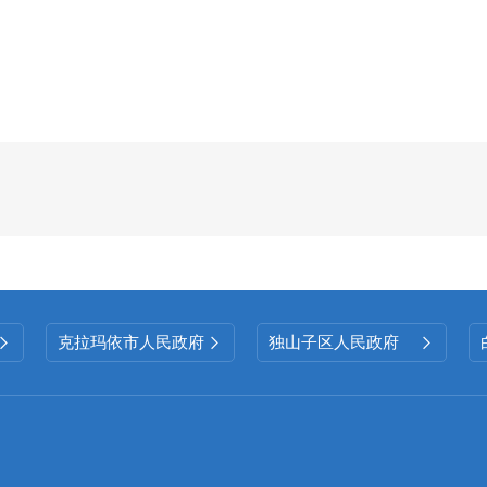
按照区政务公开要求，及时准确公布相关政
机构职责、机构设置、通讯方式等信息。严格
开展
校”、
保密审查制度，严格控制公开事项的范围，
围、形式和时限等。
（四）
政府信息公开平台建设情况
创新思维形式，开拓公开平台全面推进政务
有关规定做好政务公开相关工作外，还通过
“线上
传手册、微信群、辖区LED大屏抖音等新媒体平台
克拉玛依市人民政府
独山子区人民政府



河路街道通过人民网、新华网、天山网、克拉玛
依融媒体公开发布各类信息302条。
（五）
监督保障情况