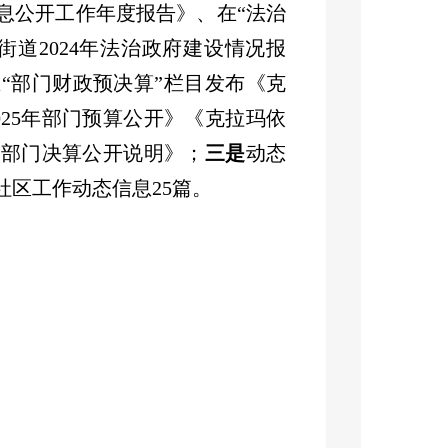
息公开工作年度报告》、在
“
法治
街道
202
4
年法治政府建设情况报
在
“
部门财政预决算
”
栏目发布《
克
02
5
年部门预算公开
》《
克拉玛依
度部门决算公开说明》；
三是
动态
社区工作动态信息
25
篇。
、审核、办理、答复、归档
”
等闭
，银河路街道未收到政府信息依申