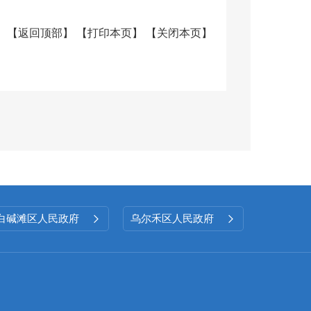
府信息，按要求公开和更新街道的
政务公开审查程序，落实
“三审三
【
返回顶部
】
【
打印本页
】
【
关闭本页
】
准确把握政务信息公开的内容、范
公开工作力度，按照区政务公开办
+线下”双驱动宣传模式，如分发宣
，切实做到便民利企。2025年银
白碱滩区人民政府
乌尔禾区人民政府


依零距离、克拉玛依日报、克拉玛