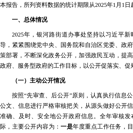
本报告，所列资料数据的统计期限从
202
5
年
1
月
1
日
一、总体情况
202
5
年，
银河路街道办事处
坚持以习近平新
导，紧紧围绕党中央、国务院和自治区党委、政
策部署，不断
深化政务公开，加强政民互动，提
政府、服务型政府的工作目标，
以公开促落实、促
（一）
主动公开情况
按照
“
先审查、后公开
”
原则，认真执行信息公
公文、信息进行严格审核把关，从源头做好公开
准确、及时、安全地公开政府信息。全年审核发
际，主要公开内容为：
一是
年度重点工作任务，