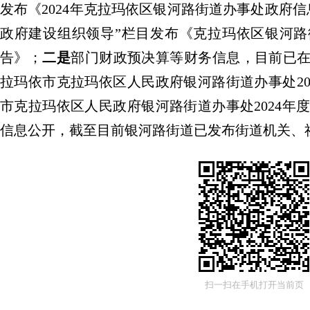
发布《
202
4
年克拉玛依区
银河路
街道办事处政府信
政府建设组织领导
”
栏目发布《克拉玛依
区银河路
告》；
二是
部门财政预决算等财务信息，目前已
拉玛依市
克拉玛依区人民政府
银河路
街道办事处
2
市
克拉玛依区人民政府
银河路
街道办事处
202
4
年
信息公开，截至目前
银河路
街道已发布街道机关、
（二）
依申请公开情况
规范依申请公开办理流程，建立
“
接收、登记
环管理机制，明确办理时限和责任分工。
2025
年
请公开事项申请。
（三）
政府信息管理情况
扫一扫在手机打开当前页