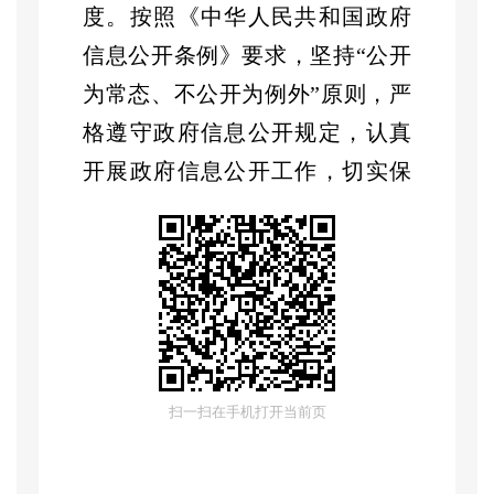
度。按照《中华人民共和国政府
信息公开条例》要求，坚持
“
公开
为常态、不公开为例外
”
原则，严
格遵守政府信息公开规定，认真
开展政府信息公开工作，切实保
障公民、法人和其他组织的知情
权、参与权和监督权，为推动全
区城市管理事业高质量发展营造
良好政务环境。
（一）
主动公开情况
扫一扫在手机打开当前页
2025
年，克拉玛依区城市管
理局按照
“
先审查、后公开
”
原则，