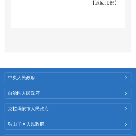
【
返回顶部
】
认真执行信息公开审查流程，对
主动公开的信息进行严格审核把
关，确保依法、及时、安全地公
开政府信息。全年审核发布
通知
公告、部门预决算及涉企行政检
查等方
面信
息
6
条。
（二）
依申请公开情况
中央人民政府

严格落实信息公开条例对依
自治区人民政府

申请公开工作的要求，配备专职
克拉玛依市人民政府

人员负责做好政府信息依申请公
开工作。
2025
年
克拉玛依区城市
独山子区人民政府

管理局
未发生依申请公开政府信