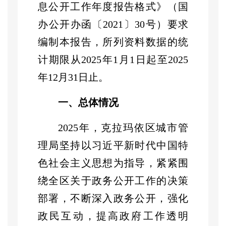
息公开工作年度报告格式》（国
办公开办函〔
2021
〕
30
号）要求
编制本报告，所列资料数据的统
计期限从
2025
年
1
月
1
日起至
2025
年
12
月
31
日止。
一、总体情况
2025
年，克拉玛依
区
城市管
理局坚持以习近平新时代中国特
色社会主义思想为指导，
紧紧围
绕全区
关于政务公开工作的决策
部署，不断深入政务公开，强化
政民互动，提高政府工作透明