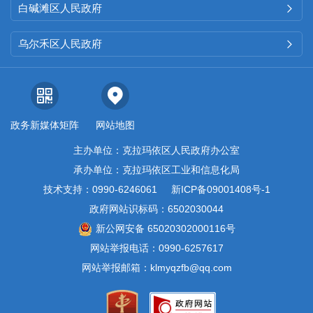
白碱滩区人民政府

息的情况，未发生不予公开政府
信息的情况
，
未发生申请行政复
乌尔禾区人民政府

议
、
政府信息公开收费以及减免
的情况。
（三）
政府信息管理情况
政务新媒体矩阵
网站地图
主办单位：克拉玛依区人民政府办公室
我局高度重视政府信息公
承办单位：克拉玛依区工业和信息化局
开工作，主要领导
亲自
部署，将
技术支持：0990-6246061
新ICP备09001408号-1
政务信息公开纳入重要议事日
政府网站识标码：6502030044
程，建立健全工作机制，定期对
新公网安备 65020302000116号
网站举报电话：0990-6257617
政务栏信息开展督查核验，对发
网站举报邮箱：klmyqzfb@qq.com
现的问题及时整改到位。严格执
行信息公开制度并做好信息公开