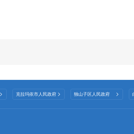
信息公开矩阵。
（五）
监督保障情况
一是强化思想引领，定期组织
召开
信息公开
布规范、保密要求等内容开展学习，切实提升干
识。二是健全监督机制，常态化开展信息公开保
政治性、技术性差错。主动接受社会各界监督，
动态更新，切实保障群众获取信息的准确性与时效
二、主动公开政府信息情况
克拉玛依市人民政府
独山子区人民政府



第二十条第（一）项
信息内容
本年制
发