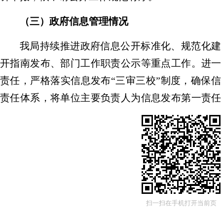
（三）政府信息管理情况
我局持续推进政府信息公开标准化、规范化
开指南发布、部门工作职责公示等重点工作。进
责任，严格落实信息发布
“
三审
三校
”
制度，确保信
责任体系，将单位主要负责人为信息发布第一责
科室负责人及信息发布人为直接责任人，严格遵
任到人、管理到位，保障政府信息公开工作稳步推
（四）政府信息公开平台建设情况
为拓宽政务公开渠道、提升信息传播覆盖面
开办相关规定的基础上，除依托官方政务公开平
扫一扫在手机打开当前页
日报、克拉玛依区零距离等主流媒体平台同步公