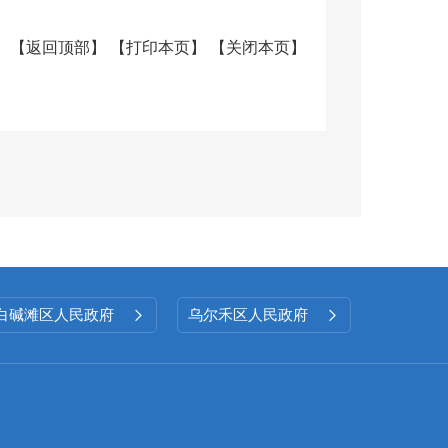
【
返回顶部
】
【
打印本页
】
【
关闭本页
】
专题培训会议，围绕政策法规、发
部职工的信息宣传与公开责任意
密审查与意识形态审核，坚决杜绝
对反馈问题及时整改，对公开信息
性。
白碱滩区人民政府
乌尔禾区人民政府


本年
废
现行有效