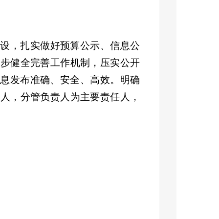
建设，扎实做好预算公示、信息公
一步健全完善工作机制，压实公开
息发布准确、安全、高效。明确
任人，分管负责人为主要责任人，
循
“
谁主管、谁负责
”
原则，实现责
进。
，
2025
年，我局在严格落实政务公
台发布信息外，还积极借助拉玛依
开信息，构建起多渠道、立体化的