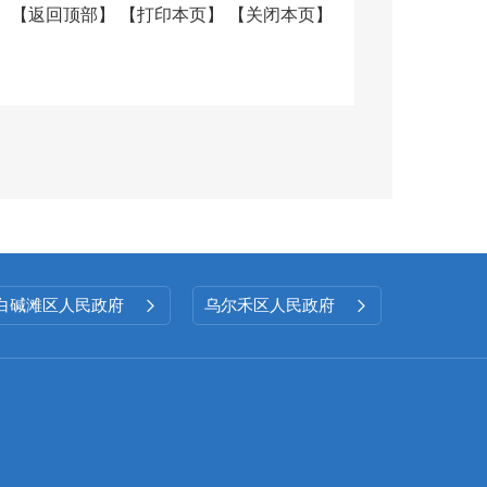
务公开办有关规定做好政务公开相
【
返回顶部
】
【
打印本页
】
【
关闭本页
】
政务公开的完整性和全面性。
建设，夯实工作基础。调整充实政
长任副组长，各科室负责人为成
领导具体抓、各科室协同配合”的
况的监督检查力度，将信息公开情
息工作与日常业务工作紧密结合，
白碱滩区人民政府
乌尔禾区人民政府


开条例》纳入学法用法和干部教育
务公开规定的行为。