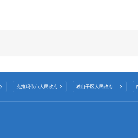
为全面推进政务公开工作力度，除了按照政
关工作外，还通过多途径及时对外公开信息，
确保
（五）监督保障情况
规范工作，健全平台。强化组织领导与能力
务公开工作领导小组，由局长任组长，分管副局
员，明确责任分工，形成
“主要领导亲自抓、分管
工作格局。加强业务培训，规范政府信息公开情
况作为监督检查的重点内容，将主动公开政府信
克拉玛依市人民政府
独山子区人民政府



确保及时公开。将《中华人民共和国政府信息公
培训，提升政务公开水平。
2025
年，未发生违反政
二、主动公开政府信息情况