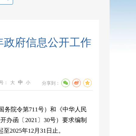
5年政府信息公开工作
号：
大
中
小
分享到：
国务院令第
711
号）和《中华人民
公开办函〔
2021
〕
30
号）要求编制
起至
202
5
年
12
月
31
日止。