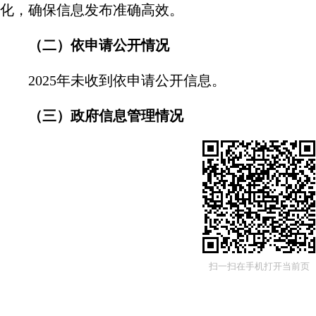
化，确保信息发布准确高效。
（二）依申请公开情况
2025
年未收到依申请公开信息。
（三）
政府信息管理情况
严格按照《中华人民共和国政府信息公开条
流程规范、合规；明确公开范围、方式和申请渠
管理，强化保密审查，建立
“办公室初审、分管领
密审查机制，全年审查公开信息
25
条，未发生失泄
责”的原则明确工作职责，确保政府信息公开工作
扫一扫在手机打开当前页
（四）政府信息公开平台建设情况