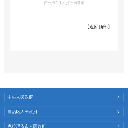
扫一扫在手机打开当前页
息，积极发挥政府网站主要公开
渠道作用，不断拓展政府信息公
【
返回顶部
】
开渠道，信息公开的服务性、时
效性、互动性和影响力进一步扩
大。
（二）依申请公开情况
根据
政府信息公开申请办理
答复规范要求，进一步规范依申
请公开工作，畅通受理渠道，健
中央人民政府

全完善工作规范，切实保障社会
自治区人民政府

公众知情权。
2025
年度，区工业
克拉玛依市人民政府

和信息化局（区数字化发展局）