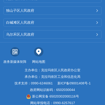
未收到政府信息公开申请。
独山子区人民政府

（三）政府信息管理情况
白碱滩区人民政府

区工业和信息化局
（区数字
乌尔禾区人民政府

化发展局）
没有开设政务新媒
体，着重在加强政府网站建设与
管理上下功夫。认真对照《政务
政务新媒体矩阵
网站地图
公开事项标准目录》内容，局办
主办单位：克拉玛依区人民政府办公室
公室和大数据中心分别负责政务
承办单位：克拉玛依区工业和信息化局
信息内容和政务网站维护的技术
技术支持：0990-6246061
新ICP备09001408号-1
支持工作，既保证政务公开内容
政府网站识标码：6502030044
数量和质量，又保证承担的区政
新公网安备 65020302000116号
网站举报电话：0990-6257617