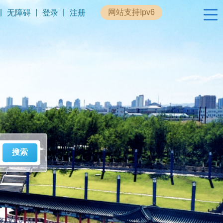
|
|
|
网站支持Ipv6
无障碍
登录
注册
政民互动
专题专栏